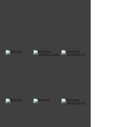
PRIX :
1 150 000
€