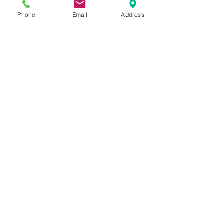
Permis
Phone
Email
Address
Surface RDC droite
Surface RDC gauche
Surface RDC arrière
Surface 1er gauche
Surface 1er droite
Surface 2ème droite
Surface 2ème gauche