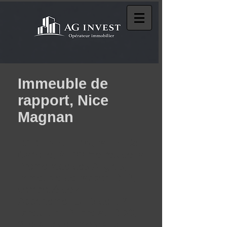
Immeuble de
rapport, Nice
Magnan
RARE NICE Magnan, 4 Bd
Carlone, à 100 mètres de la
Promenade des Anglais,
immeuble de rapport R+2,
composé de 4
Appartements F3 dont 2
libres, un F2 libre au RDC,
2 locaux commerciaux