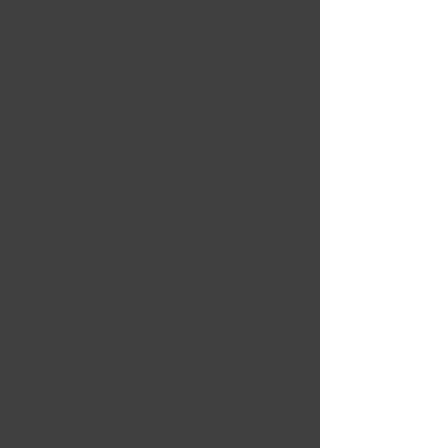
occupés, 6 parkings dans
cour clôturée de 128m2 à
l'arrière du bâtiment.
Au sous sol 5 caves.
Possibilité d'une
surélévation d'un étage,
composé de 2 studios et 2
F2.
Surface actuelle: 370m2
Surface après surélévation :
500m2
Travaux a prévoir.
TF : 5500€/an