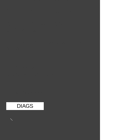
Stationnement
possible en sus.
ATTENTION EXCLUSIVITÉ
CROUZET & BREIL
Pour visite tél Johanna au
06 03 46
87 98
TF: 1600€/an
Charges: 200€/mois
PRIX : 890 000€
DIAGS