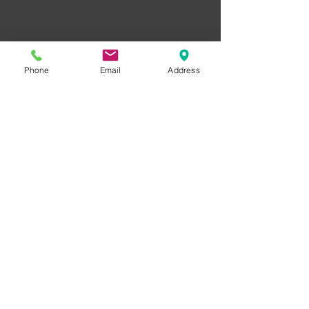
Phone
Email
Address
© 2013 by AG INVEST