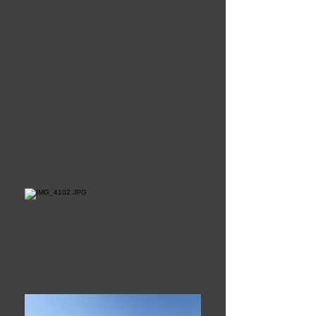
sur terrasse avec 2 baies
sur la mer, 2 chambres, 2
salles d'eau, cuisine
américaine, cave, chambre
de bonne. A rafraichir.
TF: 1700€/an
Charges: 200€/mois
PRIX :
1 350 000
€