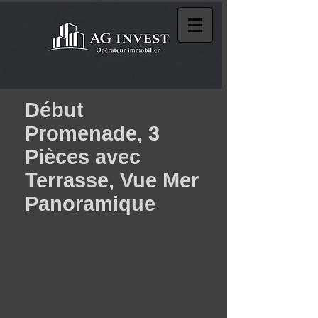
Début
Promenade, 3
Pièces avec
Terrasse, Vue Mer
Panoramique
Rarissime, 25 Promenade
des Anglais, très bel
immeuble Art déco, grand 3
pièces de 125 m2 en 3ème
étage, vaste double séjour