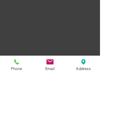
Phone
Email
Address
© 2013 by AG INVEST