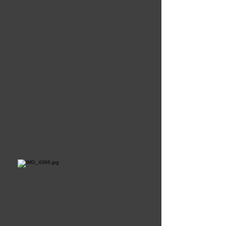
indépendante,
chambre, salle de bains, wc
indépendant, cave. Vue
Mer panoramique. Prévoir
rénovation.
Charges :
1300€/an
Taxe Foncière:
900€/an
ATTENTION PARTAGE
D'HONORAIRES
PRIX : 395 000€