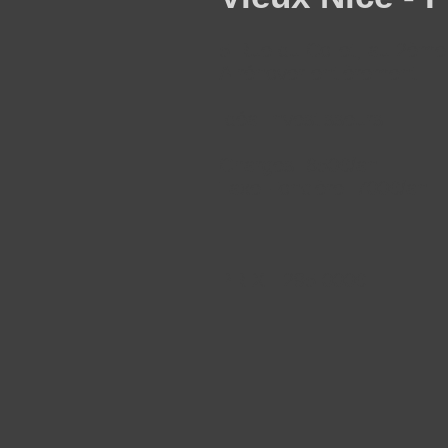
5 Rue du Collet, au 2ème
A rénover entièrement
Idéal investisseurs
Charges: 650€/an
Taxe Foncière: 700€/an
PRIX : 295 000€