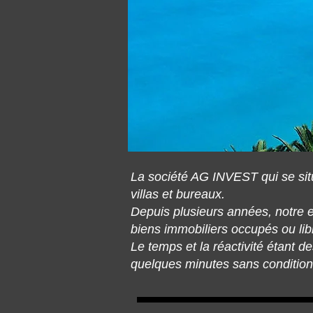
La société AG INVEST qui se sit
villas et bureaux.
Depuis plusieurs années, notre e
biens immobiliers occupés ou li
Le temps et la réactivité étant
quelques minutes sans condition 